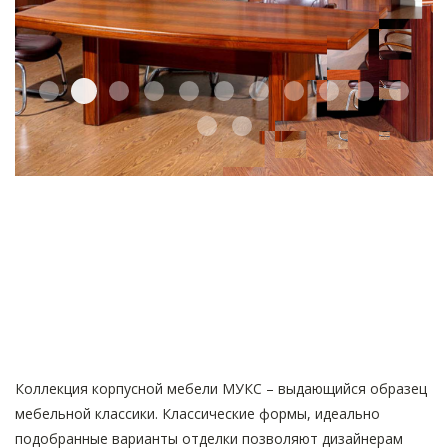
2
1
3
4
5
6
7
8
9
91
92
93
95
Коллекция корпусной мебели МУКС – выдающийся образец
мебельной классики. Классические формы, идеально
подобранные варианты отделки позволяют дизайнерам