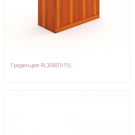
Греденция RL308(ТА15)